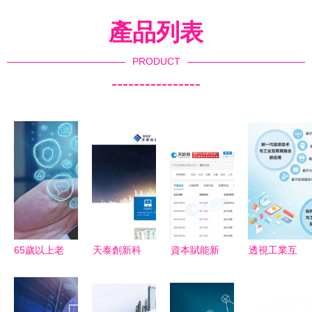
產品列表
PRODUCT
----------------
65歲以上老
天泰創新科
資本賦能新
透視工業互
人撥打三大
技攜手硅峰
式茶飲 新
聯網（下）
運營商客服
網絡 西安
浪微博基金
互聯網信息